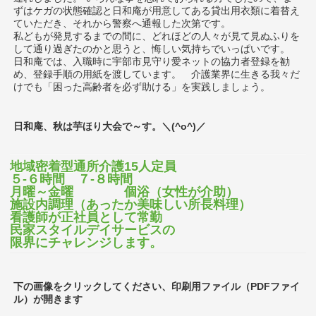
ずはケガの状態確認と日和庵が用意してある貸出用衣類に着替え
ていただき、それから警察へ通報した次第です。
私どもが発見するまでの間に、どれほどの人々が見て見ぬふりを
して通り過ぎたのかと思うと、悔しい気持ちでいっぱいです。
日和庵では、入職時に宇部市見守り愛ネットの協力者登録を勧
め、登録手順の用紙を渡しています。 介護業界に生きる我々だ
けでも「困った高齢者を必ず助ける」を実践しましょう。
日和庵、秋は芋ほり大会で～す。＼(^o^)／
地域密着型通所介護15人定員
５-６時間 ７-８時間
月曜～金曜 個浴（女性が介助）
施設内調理（あったか美味しい所長料理）
看護師が正社員として常勤
民家スタイルデイサービスの
限界にチャレンジします。
下の画像をクリックしてください、印刷用ファイル（PDFファイ
ル）が開きます