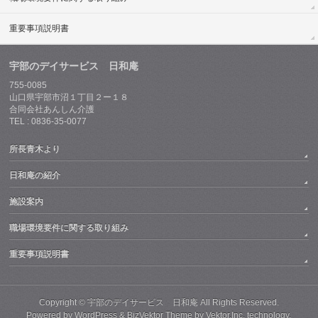
重要事項説明書
宇部のデイサービス 日和庵
755-0085
山口県宇部市沼１丁目２ー１８
合同会社あんしん介護
TEL : 0836-35-0077
所長青木より
日和庵の紹介
施設案内
職場環境要件に関する取り組み
重要事項説明書
Copyright ©
宇部のデイサービス 日和庵
All Rights Reserved.
Powered by
WordPress
&
BizVektor Theme
by
Vektor,Inc.
technology.