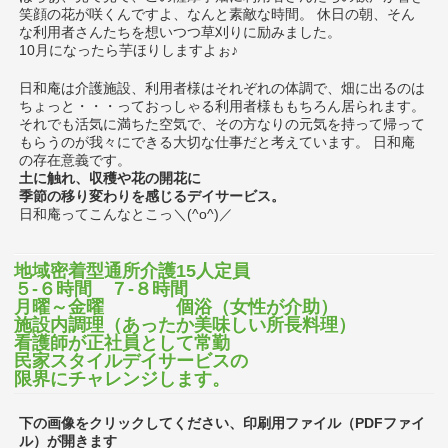
笑顔の花が咲くんですよ、なんと素敵な時間。 休日の朝、そん
な利用者さんたちを想いつつ草刈りに励みました。
10月になったら芋ほりしますよぉ♪
日和庵は介護施設、利用者様はそれぞれの体調で、畑に出るのは
ちょっと・・・っておっしゃる利用者様ももちろん居られます。
それでも活気に満ちた空気で、その方なりの元気を持って帰って
もらうのが我々にできる大切な仕事だと考えています。 日和庵
の存在意義です。
土に触れ、収穫や花の開花に
季節の移り変わりを感じるデイサービス。
日和庵ってこんなとこっ＼(^o^)／
地域密着型通所介護15人定員
５-６時間 ７-８時間
月曜～金曜 個浴（女性が介助）
施設内調理（あったか美味しい所長料理）
看護師が正社員として常勤
民家スタイルデイサービスの
限界にチャレンジします。
下の画像をクリックしてください、印刷用ファイル（PDFファイ
ル）が開きます