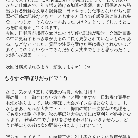
がたい仕組みで、年々増え続ける加算や書類、また国保連から発
出される難解な文章を誤解読、日々やっつけ仕事となりがちな講
習や研修の記録などなど、ともすると日々の介護業務に追われ失
念、いつしか「そんなルールあったっけ？」となってしまうとこ
ろを軌道修正してくれます。
今回、日和庵が指摘を受けたのは研修の記録が曖昧、介護計画書
の中に更新するべき事があるのに長く更新されていないものがあ
る、などなどでした。質問や注意を受けた事は書ききれないほど
多く、このくらいやってるんだから大丈夫でしょと思うわたくし
の慢心が原因・・・。
次回は満点取れるよう、頑張りますm(__)m
もうすぐ芋ほりだっ(*´▽｀*)
さて、気を取り直して表紙の写真、今回は畑！
裏の畑！！ 御存じない方も多いと思いますが、日和庵は裏手に
も畑がありまして、秋の芋ほり大会メイン会場となります。 し
かしまあ、それが大変で・・・ 梅雨の前に一度雑草の処理をし
ても夏の太陽で復活、秋の芋ほり大会の前には草刈りが必要とな
ります。 雑草の中で芋ほりをさせるわけにはいきませんし、ど
うせ芋ほりの後は次の野菜を植えますしね(*^。^*)
ほらぁ、見て見て、この薩摩芋畑に利用者さんたちの歓声が響き