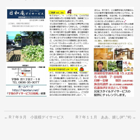
←
R７年９月 小規模デイサービス
R７年１１月 ああ、嬉し(#^.^#)
→