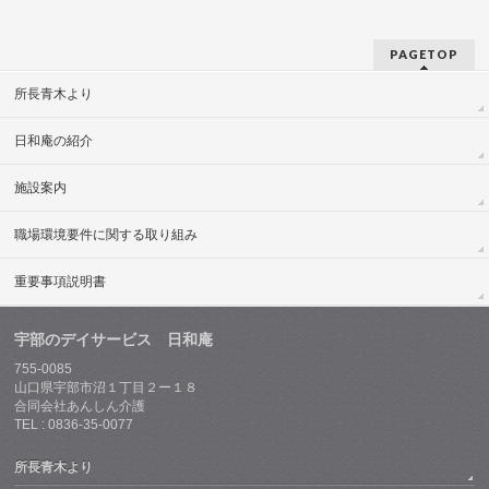
PAGETOP
所長青木より
日和庵の紹介
施設案内
職場環境要件に関する取り組み
重要事項説明書
宇部のデイサービス 日和庵
755-0085
山口県宇部市沼１丁目２ー１８
合同会社あんしん介護
TEL : 0836-35-0077
所長青木より