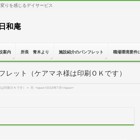
り変りを感じるデイサービス
日和庵
設案内
所長 青木より
施設紹介のパンフレット
職場環境要件
フレット（ケアマネ様は印刷ＯＫです）
様は印刷ＯＫです）
»
月: <span>2016年7月</span>