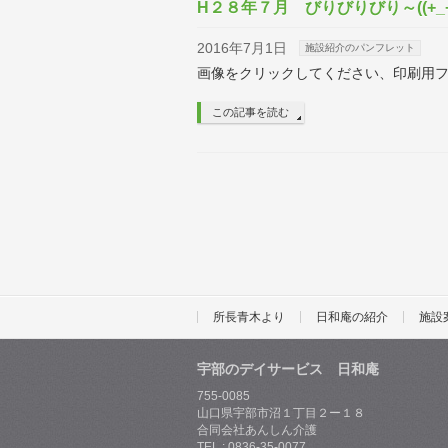
H２８年７月 びりびりびり～((+_+
2016年7月1日
施設紹介のパンフレット
画像をクリックしてください、印刷用
この記事を読む
所長青木より
日和庵の紹介
施設
宇部のデイサービス 日和庵
755-0085
山口県宇部市沼１丁目２ー１８
合同会社あんしん介護
TEL : 0836-35-0077