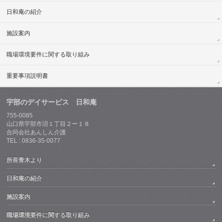
日和庵の紹介
施設案内
職場環境要件に関する取り組み
重要事項説明書
宇部のデイサービス 日和庵
755-0085
山口県宇部市沼１丁目２ー１８
合同会社あんしん介護
TEL : 0836-35-0077
所長青木より
日和庵の紹介
施設案内
職場環境要件に関する取り組み