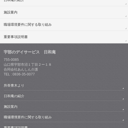
日和庵の紹介
施設案内
職場環境要件に関する取り組み
重要事項説明書
宇部のデイサービス 日和庵
755-0085
山口県宇部市沼１丁目２ー１８
合同会社あんしん介護
TEL : 0836-35-0077
所長青木より
日和庵の紹介
施設案内
職場環境要件に関する取り組み
重要事項説明書