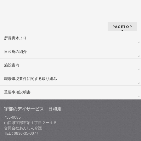
PAGETOP
所長青木より
日和庵の紹介
施設案内
職場環境要件に関する取り組み
重要事項説明書
宇部のデイサービス 日和庵
755-0085
山口県宇部市沼１丁目２ー１８
合同会社あんしん介護
TEL : 0836-35-0077