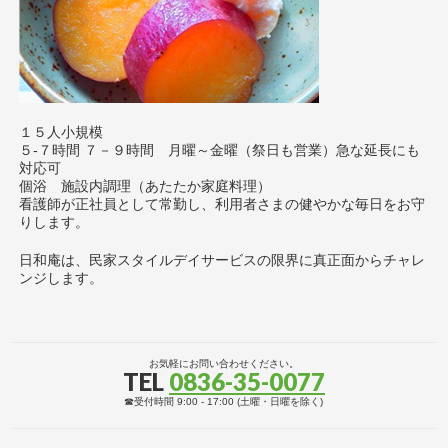
１５人小規模
５-７時間 ７－９時間 月曜～金曜（祭日も営業）急な延長にも
対応可
個浴 施設内調理（あたたか家庭料理）
看護師が正社員として常勤し、利用者さまの健やかな毎日をお守
りします。
日和庵は、民家スタイルデイサービスの限界に真正面からチャレ
ンジします。
お気軽にお問い合わせください。
TEL
0836-35-0077
☎受付時間 9:00 - 17:00 (土曜・日曜を除く)