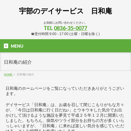
宇部のデイサービス 日和庵
お気軽にお問い合わせください。
TEL
0836-35-0077
☎受付時間 9:00 - 17:00 (土曜・日曜を除く)
MENU
日和庵の紹介
HOME
»
日和庵の紹介
日和庵のホームページをご覧になっていただきありがとうござい
ます。
デイサービス「日和庵」は、お歳を召して閉じこもりがちな方々
が、「今日は日和庵に行く日だね♪」とウキウキした気分でお出
かけして頂けるような施設を夢見て平成２５年１２月に開業いた
しました。もちろん、病気やツライ部分をお持ちの方が多くいら
っしゃいますが、「日和庵」に来れば楽しい気分を感じていただ