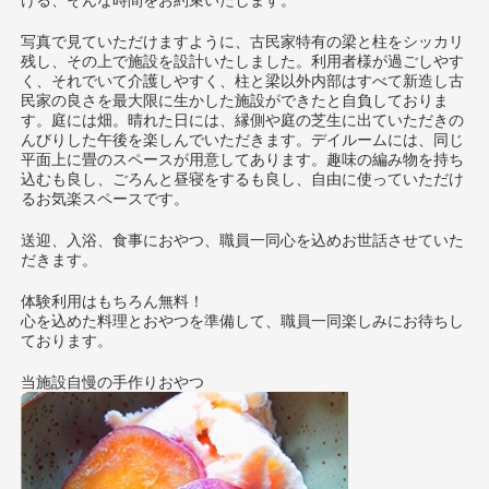
ける、そんな時間をお約束いたします。
写真で見ていただけますように、古民家特有の梁と柱をシッカリ
残し、その上で施設を設計いたしました。利用者様が過ごしやす
く、それでいて介護しやすく、柱と梁以外内部はすべて新造し古
民家の良さを最大限に生かした施設ができたと自負しておりま
す。庭には畑。晴れた日には、縁側や庭の芝生に出ていただきの
んびりした午後を楽しんでいただきます。デイルームには、同じ
平面上に畳のスペースが用意してあります。趣味の編み物を持ち
込むも良し、ごろんと昼寝をするも良し、自由に使っていただけ
るお気楽スペースです。
送迎、入浴、食事におやつ、職員一同心を込めお世話させていた
だきます。
体験利用はもちろん無料！
心を込めた料理とおやつを準備して、職員一同楽しみにお待ちし
ております。
当施設自慢の手作りおやつ